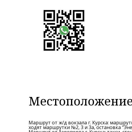
Местоположение
Маршрут от ж/д вокзала г. Курска: маршрутн
ходят маршрутки №2, 3 и 3а, остановка "Эне